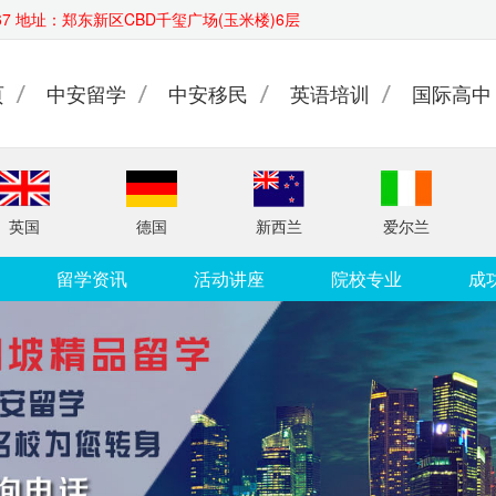
4567 地址：郑东新区CBD千玺广场(玉米楼)6层
页
中安留学
中安移民
英语培训
国际高中
英国
德国
新西兰
爱尔兰
留学资讯
活动讲座
院校专业
成