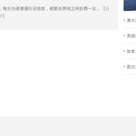
，每次办港澳通行证续签，都要在两地之间折腾一次...
【日
30】
澳大
美国
加拿
爱尔